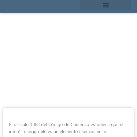
Ir
al
contenido
La importancia del interés asegurable en los contratos de
seguros
El artículo 1083 del Código de Comercio establece que el
interés asegurable es un elemento esencial en los