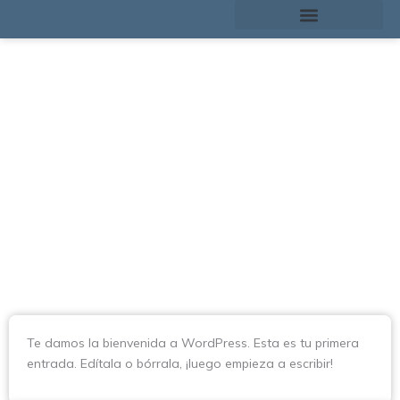
Ir
al
contenido
¡Hola, mundo!
Te damos la bienvenida a WordPress. Esta es tu primera
entrada. Edítala o bórrala, ¡luego empieza a escribir!