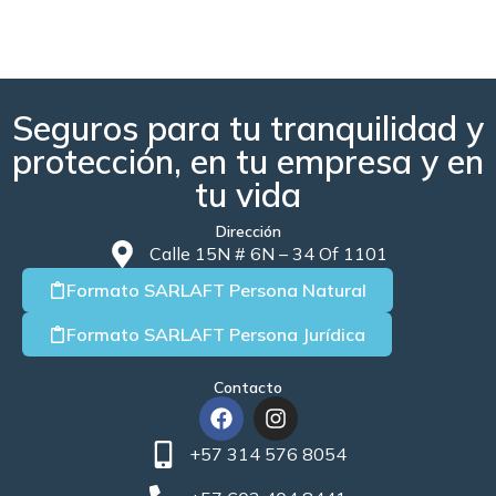
Seguros para tu tranquilidad y
protección, en tu empresa y en
tu vida
Dirección
Calle 15N # 6N – 34 Of 1101
Formato SARLAFT Persona Natural
Formato SARLAFT Persona Jurídica
Contacto
F
I
a
n
c
s
+57 314 576 8054
e
t
b
a